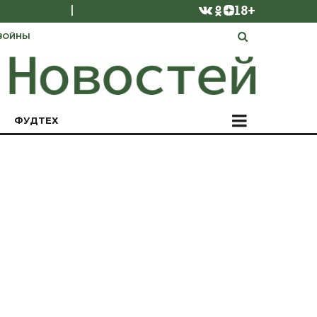
|
18+
ВОЙНЫ
ФУДТЕХ