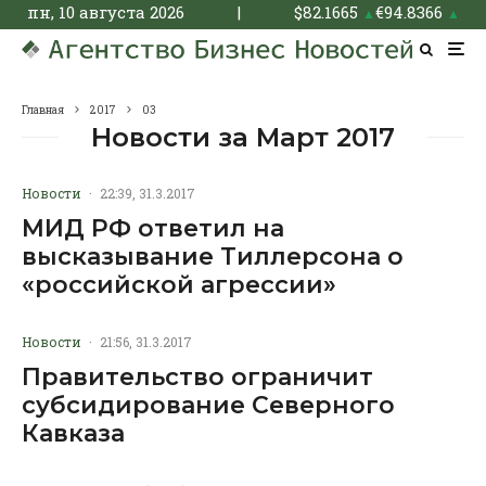
пн, 10 августа 2026
|
$
82.1665
€
94.8366
▲
▲
Главная
2017
03
Новости за Март 2017
Новости
·
22:39, 31.3.2017
МИД РФ ответил на
высказывание Тиллерсона о
«российской агрессии»
Новости
·
21:56, 31.3.2017
Правительство ограничит
субсидирование Северного
Кавказа