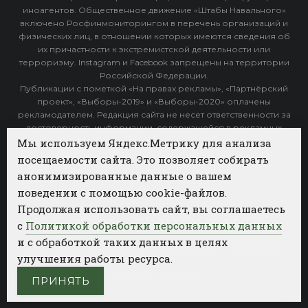
иноагентов. Общественное движение «Штабы Навального»
включено Росфинмониторингом в перечень организаций и
физических лиц, в отношении которых имеются сведения об
их причастности к экстремистской деятельности или
терроризму. Instagram и Facebook запрещены на территории
Российской Федерации.
Публикации с пометкой «На правах рекламы», «Партнёрский
проект», «Выборы-2019» и «Выборы-2020» оплачены
рекламодателем. Редакция сайта не несет ответственности за
достоверность информации, содержащейся в рекламных
объявлениях.
Мы используем Яндекс.Метрику для анализа
посещаемости сайта. Это позволяет собирать
Архив
анонимизированные данные о вашем
поведении с помощью cookie-файлов.
Категории
Продолжая использовать сайт, вы соглашаетесь
ФОТОБАНК АГЕНТСТВА БИЗНЕС НОВОСТЕЙ
с
Политикой обработки персональных данных
и с обработкой таких данных в целях
РЕГИОНЫ
ПОЛИТИКА
ОБЩЕСТВО
КУЛЬТУРА
улучшения работы ресурса.
НАУКА
СПОРТ
ПРИНЯТЬ