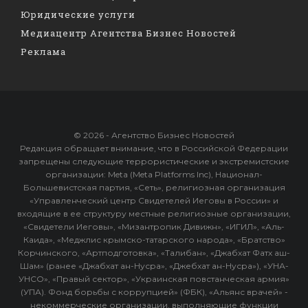
Юридические услуги
Медиацентр Агентства Бизнес Новостей
Реклама
© 2026 - Агентство Бизнес Новостей
Редакция обращает внимание, что в Российской Федерации
запрещены следующие террористические и экстремистские
организации: Meta (Meta Platforms Inc), Национал-
Большевистская партия, «Сеть», религиозная организация
«Управленческий центр Свидетелей Иеговы в России» и
входящие в ее структуру местные религиозные организации,
«Свидетели Иеговы», «Мизантропик Дивижн», «ИГИЛ», «Аль-
Каида», «Меджлис крымско-татарского народа», «Братство»
Корчинского, «Артподготовка», «Талибан», «Джабхат Фатх аш-
Шам» (ранее «Джабхат ан-Нусра», «Джебхат ан-Нусра»), «УНА-
УНСО», «Правый сектор», «Украинская повстанческая армия»
(УПА). Фонд борьбы с коррупцией» (ФБК), «Альянс врачей» -
некоммерческие организации, выполняющие функции