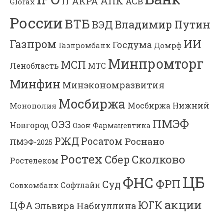
АПК
АКРА
АСВ
IT
Glorax
России
ВТБ
Владимир Путин
ВЭД
Газпром
ИИ
Госдума
Газпромбанк
Домрф
Минпромторг
МСП
Ленобласть
МТС
Минфин
Минэкономразвития
Мосбиржа
Мосбиржа
Нижний
Монополия
ПМЭФ
ОЭЗ
Новгород
Озон Фармацевтика
РЖД
Росатом
Роснано
ПМЭФ-2025
Ростех
Сколково
Сбер
Ростелеком
ЦБ
ФНС
ФРП
Суд
Софтлайн
Совкомбанк
акции
ЮГК
ЦФА
Эльвира Набиуллина