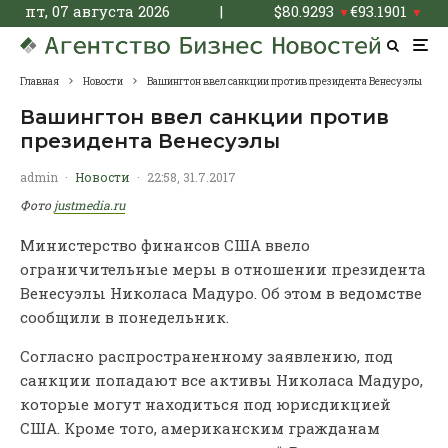
пт, 07 августа 2026
|
$
80.9293
€
93.1901
▼
▼
Главная
Новости
Вашингтон ввел санкции против президента Венесуэлы
Вашингтон ввел санкции против
президента Венесуэлы
admin
·
Новости
·
22:58, 31.7.2017
Фото
justmedia.ru
Министерство финансов США ввело
ограничительные меры в отношении президента
Венесуэлы Николаса Мадуро. Об этом в ведомстве
сообщили в понедельник.
Согласно распространенному заявлению, под
санкции попадают все активы Николаса Мадуро,
которые могут находиться под юрисдикцией
США. Кроме того, американским гражданам