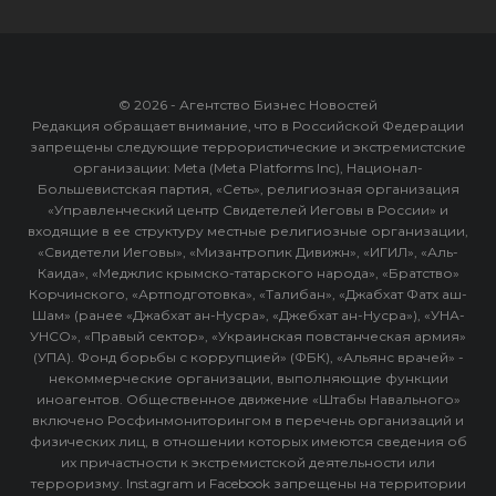
© 2026 - Агентство Бизнес Новостей
Редакция обращает внимание, что в Российской Федерации
запрещены следующие террористические и экстремистские
организации: Meta (Meta Platforms Inc), Национал-
Большевистская партия, «Сеть», религиозная организация
«Управленческий центр Свидетелей Иеговы в России» и
входящие в ее структуру местные религиозные организации,
«Свидетели Иеговы», «Мизантропик Дивижн», «ИГИЛ», «Аль-
Каида», «Меджлис крымско-татарского народа», «Братство»
Корчинского, «Артподготовка», «Талибан», «Джабхат Фатх аш-
Шам» (ранее «Джабхат ан-Нусра», «Джебхат ан-Нусра»), «УНА-
УНСО», «Правый сектор», «Украинская повстанческая армия»
(УПА). Фонд борьбы с коррупцией» (ФБК), «Альянс врачей» -
некоммерческие организации, выполняющие функции
иноагентов. Общественное движение «Штабы Навального»
включено Росфинмониторингом в перечень организаций и
физических лиц, в отношении которых имеются сведения об
их причастности к экстремистской деятельности или
терроризму. Instagram и Facebook запрещены на территории