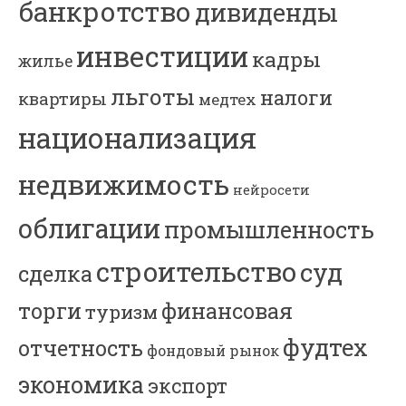
банкротство
дивиденды
инвестиции
кадры
жилье
льготы
налоги
квартиры
медтех
национализация
недвижимость
нейросети
облигации
промышленность
строительство
суд
сделка
торги
финансовая
туризм
фудтех
отчетность
фондовый рынок
экономика
экспорт