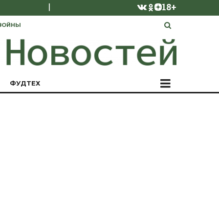
|
18+
ВОЙНЫ
ФУДТЕХ