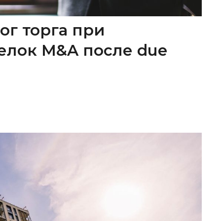
ог торга при
елок M&A после due