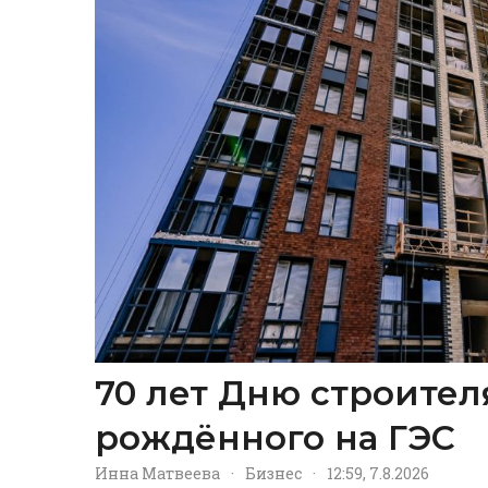
70 лет Дню строител
рождённого на ГЭС
Инна Матвеева
·
Бизнес
·
12:59, 7.8.2026