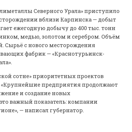
олиметаллы Северного Урала» приступило
есторождении вблизи Карпинска — добыт
ает ежегодную добычу до 400 тыс. тонн
нком, медью, золотом и серебром. Объём
й. Сырьё с нового месторождения
ывающих фабрик — «Краснотурьинск-
ла».
ьской сотне» приоритетных проектов
и. «Крупнейшие предприятия продолжают
ужение и создание новых
 это важный показатель: компании
оне», — написал губернатор.