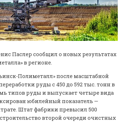
енис Паслер сообщил о новых результатах
талла» в регионе.
рьинск-Полиметалл» после масштабной
реработки руды с 450 до 592 тыс. тонн в
емь типов руды и выпускает четыре вида
иксирован юбилейный показатель —
нтрате. Штат фабрики превысил 500
 строительство второй очереди очистных