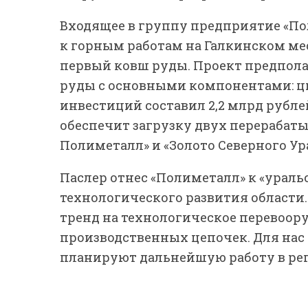
Входящее в группу предприятие «П
к горным работам на Галкинском м
первый ковш руды. Проект предполаг
руды с основными компонентами: ци
инвестиций составил 2,2 млрд рубле
обеспечит загрузку двух перерабат
Полиметалл» и «Золото Северного Ура
Паслер отнес «Полиметалл» к «урал
технологического развития област
тренд на технологическое перевоор
производственных цепочек. Для нас
планируют дальнейшую работу в реги