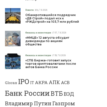
Новости
18:11, 7.8.2026
Обанкротившийся подрядчик
«ДВ Строй» подал иск к
«РЖДстрой» на 103,7 млн рублей
Финансы и инвестиции
17:57, 7.8.2026
«ММЦБ» 12 августа обсудит
дивиденды по акциям
общества
Финансы и инвестиции
17:56, 7.8.2026
«СПБ Биржа» готовит запуск
торгов криптовалютами после
актов Банка России
IPO
АПК
АКРА
АСВ
IT
Glorax
Банк России
ВТБ
ВЭД
Владимир Путин
Газпром