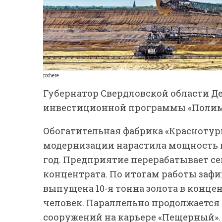
pxhere
Губернатор Свердловской области Д
инвестиционной программы «Полиме
Обогатительная фабрика «Красноту
модернизации нарастила мощность пе
год. Предприятие перерабатывает с
концентрата. По итогам работы заф
выпущена 10-я тонна золота в конце
человек. Параллельно продолжается
сооружений на карьере «Пещерный».