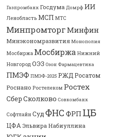
ИИ
Госдума
Газпромбанк
Домрф
МСП
Ленобласть
МТС
Минпромторг
Минфин
Минэкономразвития
Монополия
Мосбиржа
Мосбиржа
Нижний
ОЭЗ
Новгород
Озон Фармацевтика
ПМЭФ
РЖД
Росатом
ПМЭФ-2025
Ростех
Роснано
Ростелеком
Сколково
Сбер
Совкомбанк
ЦБ
ФНС
ФРП
Суд
Софтлайн
ЦФА
Эльвира Набиуллина
акции
ЮГК