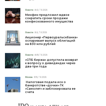
Новости
16:13, 7.8.2026
Минфин предложил вдвое
сократить сроки продажи
конфискованного имущества
Новости
16:11, 7.8.2026
Акционер «Первоуральскбанка»
оспаривает выпуск облигаций
на 830 млн рублей
Новости
16:09, 7.8.2026
«СПБ биржа» допустила возврат
к вопросу о дивидендах через
два-три года
Москва
15:51, 7.8.2026
Налоговая подала иск о
банкротстве «дочки» ГК
«Самолет» и заблокировала ее
счета