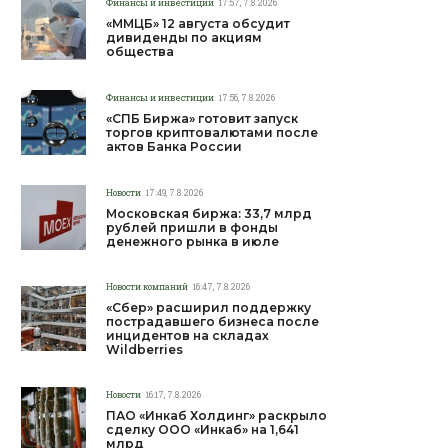
Финансы и инвестиции
17:57, 7.8.2026
«ММЦБ» 12 августа обсудит
дивиденды по акциям
общества
Финансы и инвестиции
17:56, 7.8.2026
«СПБ Биржа» готовит запуск
торгов криптовалютами после
актов Банка России
Новости
17:49, 7.8.2026
Московская биржа: 33,7 млрд
рублей пришли в фонды
денежного рынка в июле
Новости компаний
16:47, 7.8.2026
«Сбер» расширил поддержку
пострадавшего бизнеса после
инцидентов на складах
Wildberries
Новости
16:17, 7.8.2026
ПАО «Инкаб Холдинг» раскрыло
сделку ООО «Инкаб» на 1,641
млрд