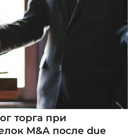
ог торга при
елок M&A после due