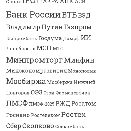
IPO
АПК
АКРА
АСВ
IT
Glorax
Банк России
ВТБ
ВЭД
Владимир Путин
Газпром
ИИ
Госдума
Газпромбанк
Домрф
МСП
Ленобласть
МТС
Минпромторг
Минфин
Минэкономразвития
Монополия
Мосбиржа
Мосбиржа
Нижний
ОЭЗ
Новгород
Озон Фармацевтика
ПМЭФ
РЖД
Росатом
ПМЭФ-2025
Ростех
Роснано
Ростелеком
Сколково
Сбер
Совкомбанк