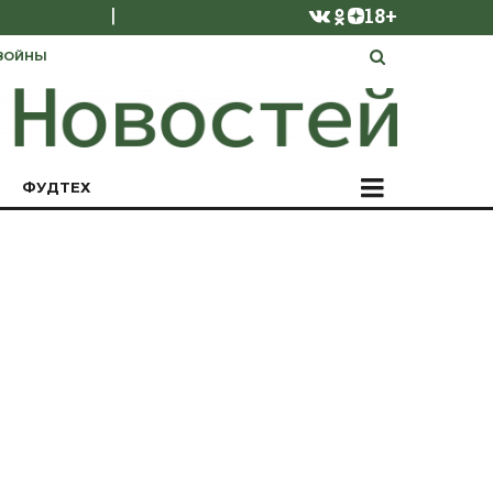
|
18+
ВОЙНЫ
ФУДТЕХ