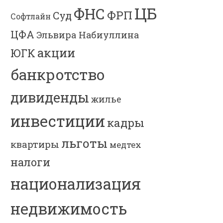
ЦБ
ФНС
ФРП
Суд
Софтлайн
ЦФА
Эльвира Набиуллина
акции
ЮГК
банкротство
дивиденды
жилье
инвестиции
кадры
льготы
квартиры
медтех
налоги
национализация
недвижимость