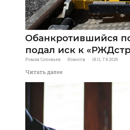
Обанкротившийся п
подал иск к «РЖДстр
Роман Соловьев
·
Новости
·
18:11, 7.8.2026
Читать далее