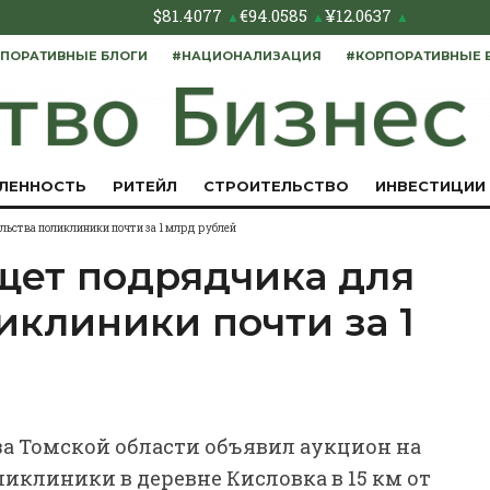
$
81.4077
€
94.0585
¥
12.0637
▲
▲
▲
ПОРАТИВНЫЕ БЛОГИ
#НАЦИОНАЛИЗАЦИЯ
#КОРПОРАТИВНЫЕ 
ЛЕННОСТЬ
РИТЕЙЛ
СТРОИТЕЛЬСТВО
ИНВЕСТИЦИИ
льства поликлиники почти за 1 млрд рублей
щет подрядчика для
иклиники почти за 1
за Томской области объявил аукцион на
иклиники в деревне Кисловка в 15 км от