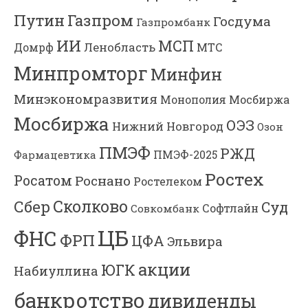
Газпром
Путин
Госдума
Газпромбанк
ИИ
МСП
Ленобласть
МТС
Домрф
Минпромторг
Минфин
Минэкономразвития
Мосбиржа
Монополия
Мосбиржа
ОЭЗ
Нижний Новгород
Озон
ПМЭФ
РЖД
Фармацевтика
ПМЭФ-2025
Ростех
Росатом
Роснано
Ростелеком
Сколково
Сбер
Суд
Софтлайн
Совкомбанк
ЦБ
ФНС
ФРП
ЦФА
Эльвира
акции
ЮГК
Набиуллина
банкротство
дивиденды