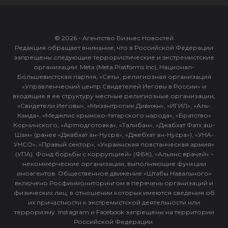
© 2026 - Агентство Бизнес Новостей
Редакция обращает внимание, что в Российской Федерации
запрещены следующие террористические и экстремистские
организации: Meta (Meta Platforms Inc), Национал-
Большевистская партия, «Сеть», религиозная организация
«Управленческий центр Свидетелей Иеговы в России» и
входящие в ее структуру местные религиозные организации,
«Свидетели Иеговы», «Мизантропик Дивижн», «ИГИЛ», «Аль-
Каида», «Меджлис крымско-татарского народа», «Братство»
Корчинского, «Артподготовка», «Талибан», «Джабхат Фатх аш-
Шам» (ранее «Джабхат ан-Нусра», «Джебхат ан-Нусра»), «УНА-
УНСО», «Правый сектор», «Украинская повстанческая армия»
(УПА). Фонд борьбы с коррупцией» (ФБК), «Альянс врачей» -
некоммерческие организации, выполняющие функции
иноагентов. Общественное движение «Штабы Навального»
включено Росфинмониторингом в перечень организаций и
физических лиц, в отношении которых имеются сведения об
их причастности к экстремистской деятельности или
терроризму. Instagram и Facebook запрещены на территории
Российской Федерации.