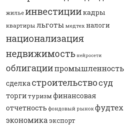
инвестиции
кадры
жилье
льготы
налоги
квартиры
медтех
национализация
недвижимость
нейросети
облигации
промышленность
строительство
суд
сделка
торги
финансовая
туризм
фудтех
отчетность
фондовый рынок
экономика
экспорт