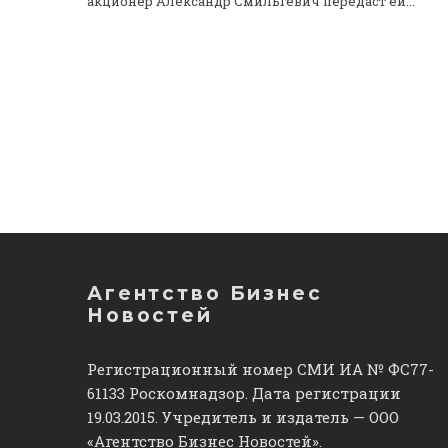
акционер Александр Смильгевич передаст ей...
Агентство Бизнес
Новостей
Регистрационный номер СМИ ИА № ФС77-
61133 Роскомнадзор. Дата регистрации
19.03.2015. Учредитель и издатель — ООО
«Агентство Бизнес Новостей».