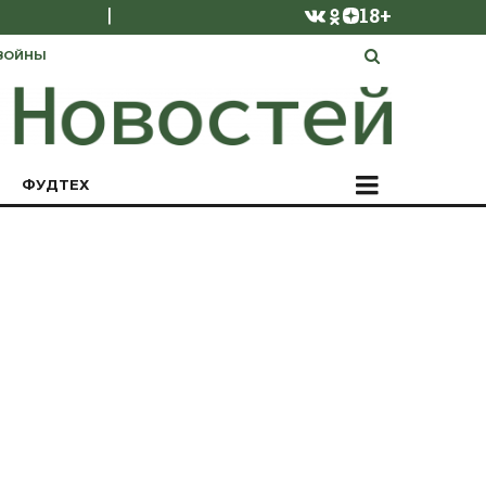
|
18+
ВОЙНЫ
ФУДТЕХ