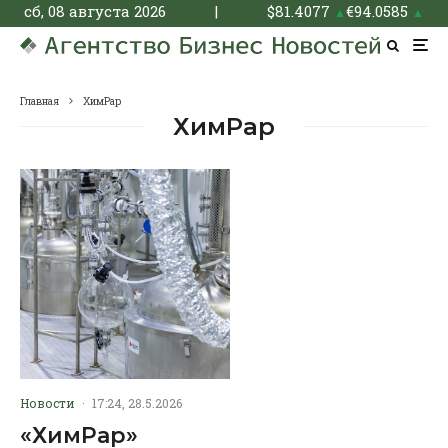
сб, 08 августа 2026
|
$
81.4077
€
94.0585
▲
▲
Главная
ХимРар
ХимРар
Новости
·
17:24, 28.5.2026
«ХимРар»