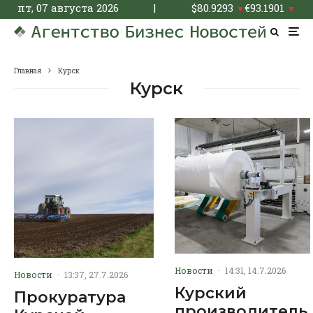
пт, 07 августа 2026
|
$
80.9293
€
93.1901
▼
▼
Главная
Курск
Курск
Новости
·
14:31, 14.7.2026
Новости
·
13:37, 27.7.2026
Курский
Прокуратура
производитель