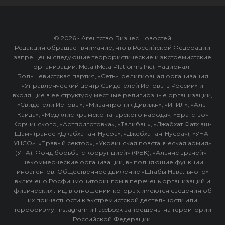
© 2026 - Агентство Бизнес Новостей
Редакция обращает внимание, что в Российской Федерации
запрещены следующие террористические и экстремистские
организации: Meta (Meta Platforms Inc), Национал-
Большевистская партия, «Сеть», религиозная организация
«Управленческий центр Свидетелей Иеговы в России» и
входящие в ее структуру местные религиозные организации,
«Свидетели Иеговы», «Мизантропик Дивижн», «ИГИЛ», «Аль-
Каида», «Меджлис крымско-татарского народа», «Братство»
Корчинского, «Артподготовка», «Талибан», «Джабхат Фатх аш-
Шам» (ранее «Джабхат ан-Нусра», «Джебхат ан-Нусра»), «УНА-
УНСО», «Правый сектор», «Украинская повстанческая армия»
(УПА). Фонд борьбы с коррупцией» (ФБК), «Альянс врачей» -
некоммерческие организации, выполняющие функции
иноагентов. Общественное движение «Штабы Навального»
включено Росфинмониторингом в перечень организаций и
физических лиц, в отношении которых имеются сведения об
их причастности к экстремистской деятельности или
терроризму. Instagram и Facebook запрещены на территории
Российской Федерации.