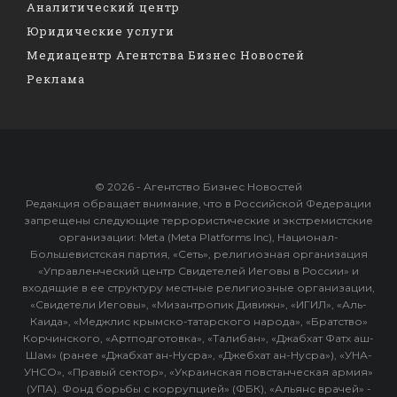
Аналитический центр
Юридические услуги
Медиацентр Агентства Бизнес Новостей
Реклама
© 2026 - Агентство Бизнес Новостей
Редакция обращает внимание, что в Российской Федерации
запрещены следующие террористические и экстремистские
организации: Meta (Meta Platforms Inc), Национал-
Большевистская партия, «Сеть», религиозная организация
«Управленческий центр Свидетелей Иеговы в России» и
входящие в ее структуру местные религиозные организации,
«Свидетели Иеговы», «Мизантропик Дивижн», «ИГИЛ», «Аль-
Каида», «Меджлис крымско-татарского народа», «Братство»
Корчинского, «Артподготовка», «Талибан», «Джабхат Фатх аш-
Шам» (ранее «Джабхат ан-Нусра», «Джебхат ан-Нусра»), «УНА-
УНСО», «Правый сектор», «Украинская повстанческая армия»
(УПА). Фонд борьбы с коррупцией» (ФБК), «Альянс врачей» -