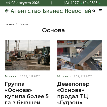
сб, 08 августа 2026
|
$
81.4077
€
94.0585
▲
▲
Главная
Основа
Основа
Москва
·
14:33, 4.8.2026
Москва
·
18:22, 7.5.2026
Группа
Девелопер
«Основа»
«Основа»
купила более 5
продал ТЦ
га в бывшей
«Гудзон»