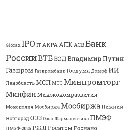
Банк
IPO
АПК
АКРА
АСВ
IT
Glorax
России
ВТБ
Владимир Путин
ВЭД
Газпром
ИИ
Госдума
Газпромбанк
Домрф
Минпромторг
МСП
Ленобласть
МТС
Минфин
Минэкономразвития
Мосбиржа
Мосбиржа
Нижний
Монополия
ПМЭФ
ОЭЗ
Новгород
Озон Фармацевтика
РЖД
Росатом
Роснано
ПМЭФ-2025