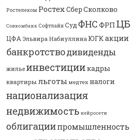
Ростех
Сколково
Сбер
Ростелеком
ЦБ
ФНС
ФРП
Суд
Софтлайн
Совкомбанк
акции
ЮГК
ЦФА
Эльвира Набиуллина
банкротство
дивиденды
инвестиции
кадры
жилье
льготы
налоги
квартиры
медтех
национализация
недвижимость
нейросети
облигации
промышленность