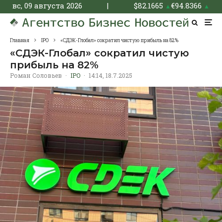
вс, 09 августа 2026
|
$
82.1665
€
94.8366
▲
▲
Главная
IPO
«СДЭК-Глобал» сократил чистую прибыль на 82%
«СДЭК-Глобал» сократил чистую
прибыль на 82%
Роман Соловьев
·
IPO
·
14:14, 18.7.2025