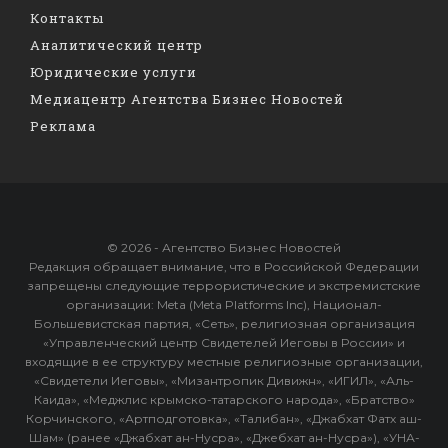
Контакты
Аналитический центр
Юридические услуги
Медиацентр Агентства Бизнес Новостей
Реклама
© 2026 - Агентство Бизнес Новостей
Редакция обращает внимание, что в Российской Федерации
запрещены следующие террористические и экстремистские
организации: Meta (Meta Platforms Inc), Национал-
Большевистская партия, «Сеть», религиозная организация
«Управленческий центр Свидетелей Иеговы в России» и
входящие в ее структуру местные религиозные организации,
«Свидетели Иеговы», «Мизантропик Дивижн», «ИГИЛ», «Аль-
Каида», «Меджлис крымско-татарского народа», «Братство»
Корчинского, «Артподготовка», «Талибан», «Джабхат Фатх аш-
Шам» (ранее «Джабхат ан-Нусра», «Джебхат ан-Нусра»), «УНА-