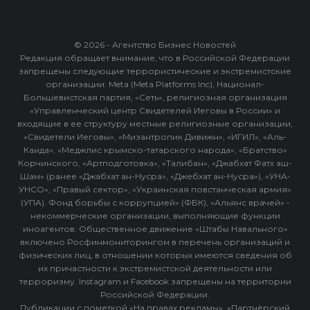
© 2026 - Агентство Бизнес Новостей
Редакция обращает внимание, что в Российской Федерации
запрещены следующие террористические и экстремистские
организации: Meta (Meta Platforms Inc), Национал-
Большевистская партия, «Сеть», религиозная организация
«Управленческий центр Свидетелей Иеговы в России» и
входящие в ее структуру местные религиозные организации,
«Свидетели Иеговы», «Мизантропик Дивижн», «ИГИЛ», «Аль-
Каида», «Меджлис крымско-татарского народа», «Братство»
Корчинского, «Артподготовка», «Талибан», «Джабхат Фатх аш-
Шам» (ранее «Джабхат ан-Нусра», «Джебхат ан-Нусра»), «УНА-
УНСО», «Правый сектор», «Украинская повстанческая армия»
(УПА). Фонд борьбы с коррупцией» (ФБК), «Альянс врачей» -
некоммерческие организации, выполняющие функции
иноагентов. Общественное движение «Штабы Навального»
включено Росфинмониторингом в перечень организаций и
физических лиц, в отношении которых имеются сведения об
их причастности к экстремистской деятельности или
терроризму. Instagram и Facebook запрещены на территории
Российской Федерации.
Публикации с пометкой «На правах рекламы», «Партнёрский